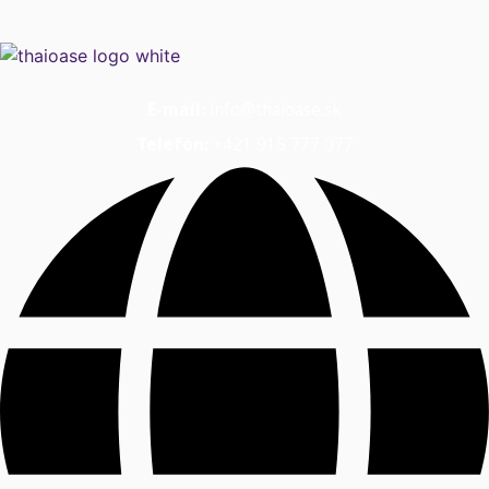
E-mail:
info@thaioase.sk
Telefón:
+421 915 777 077