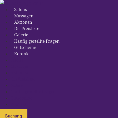
Preskočiť
na
Salons
obsah
Massagen
Aktionen
Die Preisliste
Galerie
Häufig gestellte Fragen
Gutscheine
Kontakt
Salons
Massagen
Aktionen
Die Preisliste
Galerie
Häufig gestellte Fragen
Gutscheine
Kontakt
Buchung