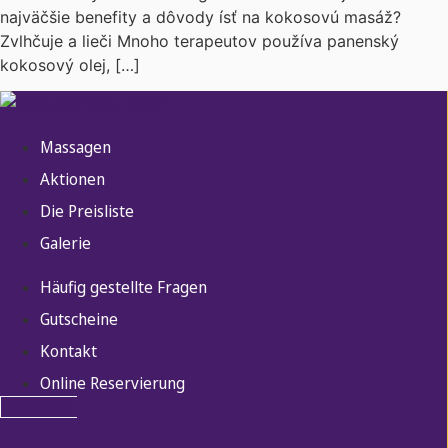
najväčšie benefity a dôvody ísť na kokosovú masáž?
Zvlhčuje a lieči Mnoho terapeutov používa panenský
kokosový olej, […]
Massagen
Aktionen
Die Preisliste
Galerie
Häufig gestellte Fragen
Gutscheine
Kontakt
Online Reservierung
Whatsapp