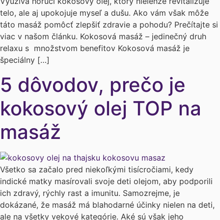
Využíva horúci kokosový olej, ktorý nielenže revitalizuje
telo, ale aj upokojuje myseľ a dušu. Ako vám však môže
táto masáž pomôcť zlepšiť zdravie a pohodu? Prečítajte si
viac v našom článku. Kokosová masáž – jedinečný druh
relaxu s množstvom benefitov Kokosová masáž je
špeciálny […]
5 dôvodov, prečo je
kokosový olej TOP na
masáž
Všetko sa začalo pred niekoľkými tisícročiami, kedy
indické matky masírovali svoje deti olejom, aby podporili
ich zdravý, rýchly rast a imunitu. Samozrejme, je
dokázané, že masáž má blahodarné účinky nielen na deti,
ale na všetky vekové kategórie. Aké sú však jeho