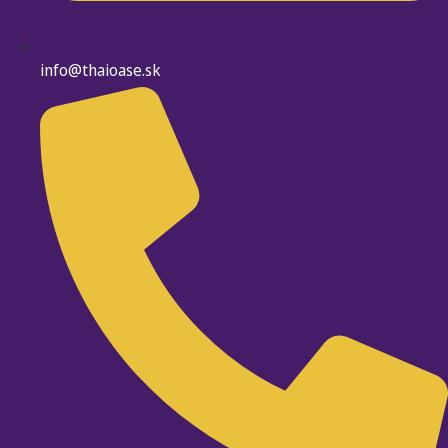
info@thaioase.sk