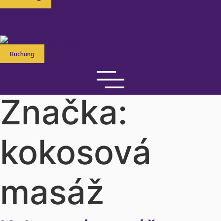
Buchung
Značka:
kokosová
masáž