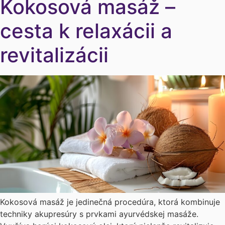
Kokosová masáž –
cesta k relaxácii a
revitalizácii
Kokosová masáž je jedinečná procedúra, ktorá kombinuje
techniky akupresúry s prvkami ayurvédskej masáže.