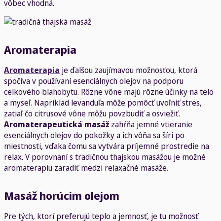
vôbec vhodná.
Aromaterapia
Aromaterapia
je ďalšou zaujímavou možnosťou, ktorá
spočíva v používaní esenciálnych olejov na podporu
celkového blahobytu. Rôzne vône majú rôzne účinky na telo
a myseľ. Napríklad levanduľa môže pomôcť uvoľniť stres,
zatiaľ čo citrusové vône môžu povzbudiť a osviežiť.
Aromaterapeutická masáž
zahŕňa jemné vtieranie
esenciálnych olejov do pokožky a ich vôňa sa šíri po
miestnosti, vďaka čomu sa vytvára príjemné prostredie na
relax. V porovnaní s tradičnou thajskou masážou je možné
aromaterapiu zaradiť medzi relaxačné masáže.
Masáž horúcim olejom
Pre tých, ktorí preferujú teplo a jemnosť, je tu možnosť