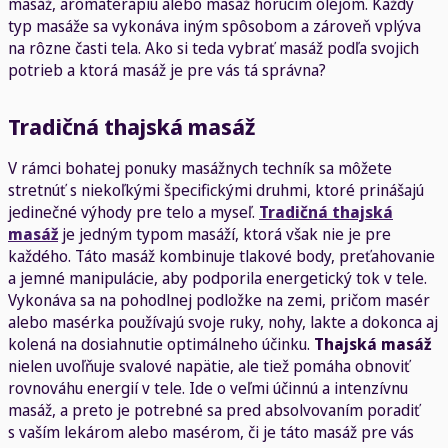
masáž, aromaterapiu alebo masáž horúcim olejom. Každý
typ masáže sa vykonáva iným spôsobom a zároveň vplýva
na rôzne časti tela. Ako si teda vybrať masáž podľa svojich
potrieb a ktorá masáž je pre vás tá správna?
Tradičná thajská masáž
V rámci bohatej ponuky masážnych techník sa môžete
stretnúť s niekoľkými špecifickými druhmi, ktoré prinášajú
jedinečné výhody pre telo a myseľ.
Tradičná thajská
masáž
je jedným typom masáží, ktorá však nie je pre
každého. Táto masáž kombinuje tlakové body, preťahovanie
a jemné manipulácie, aby podporila energetický tok v tele.
Vykonáva sa na pohodlnej podložke na zemi, pričom masér
alebo masérka používajú svoje ruky, nohy, lakte a dokonca aj
kolená na dosiahnutie optimálneho účinku.
Thajská masáž
nielen uvoľňuje svalové napätie, ale tiež pomáha obnoviť
rovnováhu energií v tele. Ide o veľmi účinnú a intenzívnu
masáž, a preto je potrebné sa pred absolvovaním poradiť
s vaším lekárom alebo masérom, či je táto masáž pre vás