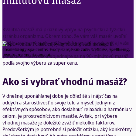
minútovú masáž
Kvalitná masáž má priaznivý vplyv na psychickú a fyzickú
stránku organizmu. Okrem toho, že vám váš masér uvoľní
všetky stuhnuté svaly, môže vďaka masáži ovplyvniť aj vašu
pohodu či zmierniť stres a napätie v tele. Využite špeciálnu
ponuku v Thai Oase a objednajte sa na 90-minútovú masáž
podľa svojho výberu za super cenu.
Ako si vybrať vhodnú masáž?
V dnešnej uponáhľanej dobe je dôležité si nájsť čas na
oddych a starostlivosť o svoje telo a myseľ. Jedným z
efektívnych spôsobov, ako dosiahnuť relaxáciu a harmóniu v
celom, je prostredníctvom masáže. Avšak, pri výbere
vhodnej masáže je dôležité zvážiť niekoľko faktorov.
Predovšetkým je potrebné si položiť otázku, aký konkrétny
cieľ chcete dosiahnuť. Ak máte problémy s napätím a