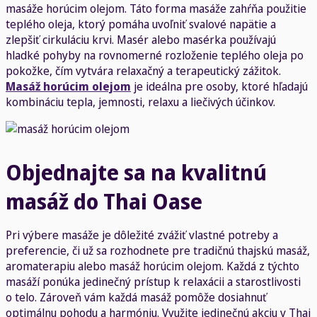
masáže horúcim olejom. Táto forma masáže zahŕňa použitie
teplého oleja, ktorý pomáha uvoľniť svalové napätie a
zlepšiť cirkuláciu krvi. Masér alebo masérka používajú
hladké pohyby na rovnomerné rozloženie teplého oleja po
pokožke, čím vytvára relaxačný a terapeutický zážitok.
Masáž horúcim olejom
je ideálna pre osoby, ktoré hľadajú
kombináciu tepla, jemnosti, relaxu a liečivých účinkov.
Objednajte sa na kvalitnú
masáž do Thai Oase
Pri výbere masáže je dôležité zvážiť vlastné potreby a
preferencie, či už sa rozhodnete pre tradičnú thajskú masáž,
aromaterapiu alebo masáž horúcim olejom. Každá z týchto
masáží ponúka jedinečný prístup k relaxácii a starostlivosti
o telo. Zároveň vám každá masáž pomôže dosiahnuť
optimálnu pohodu a harmóniu. Využite jedinečnú akciu v Thai