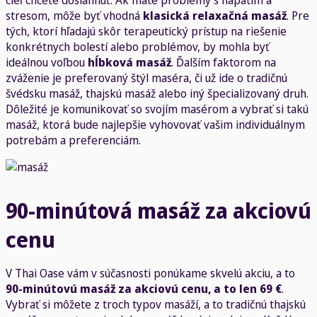
stresom, môže byť vhodná
klasická relaxačná masáž
. Pre
tých, ktorí hľadajú skôr terapeutický prístup na riešenie
konkrétnych bolestí alebo problémov, by mohla byť
ideálnou voľbou
hĺbková masáž
. Ďalším faktorom na
zváženie je preferovaný štýl maséra, či už ide o tradičnú
švédsku masáž, thajskú masáž alebo iný špecializovaný druh.
Dôležité je komunikovať so svojím masérom a vybrať si takú
masáž, ktorá bude najlepšie vyhovovať vašim individuálnym
potrebám a preferenciám.
90-minútová masáž za akciovú
cenu
V Thai Oase vám v súčasnosti ponúkame skvelú akciu, a to
90-minútovú masáž za akciovú cenu, a to len 69 €
.
Vybrať si môžete z troch typov masáží, a to tradičnú thajskú