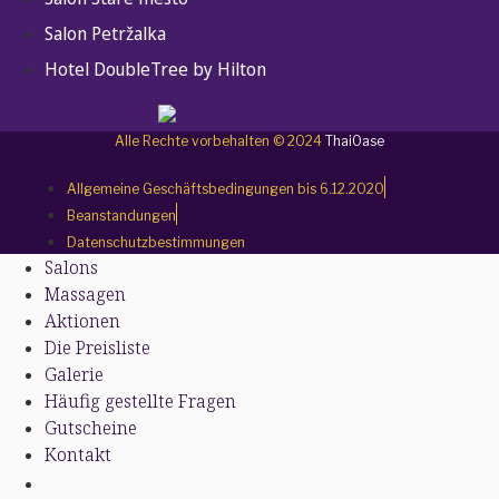
Salon Petržalka
Hotel DoubleTree by Hilton
Alle Rechte vorbehalten © 2024
ThaiOase
Allgemeine Geschäftsbedingungen bis 6.12.2020
Beanstandungen
Datenschutzbestimmungen
Salons
Massagen
Aktionen
Die Preisliste
Galerie
Häufig gestellte Fragen
Gutscheine
Kontakt
Salons