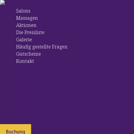
Preskočiť
na
Salons
obsah
Massagen
Aktionen
Die Preisliste
Galerie
Häufig gestellte Fragen
Gutscheine
Kontakt
Salons
Massagen
Aktionen
Die Preisliste
Galerie
Häufig gestellte Fragen
Gutscheine
Kontakt
Buchung