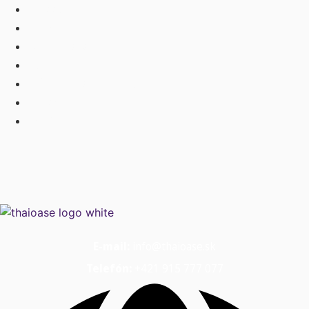
Massagen
Aktionen
Die Preisliste
Galerie
Häufig gestellte Fragen
Gutscheine
Kontakt
E-mail:
info@thaioase.sk
Telefón:
+421 915 777 077